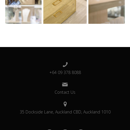
+64 09 378 8088
Contact Us
35 Dockside Lane, Auckland CBD, Auckland 1010